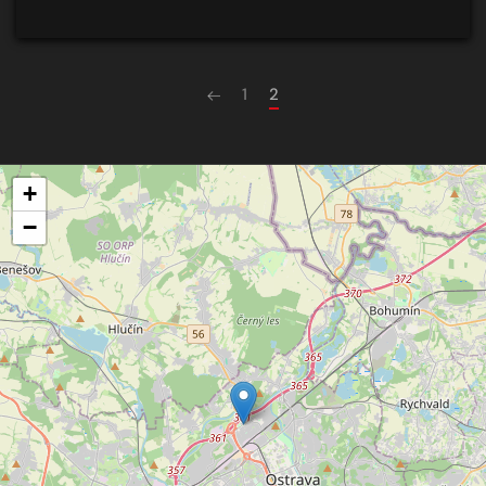
1
2
+
−