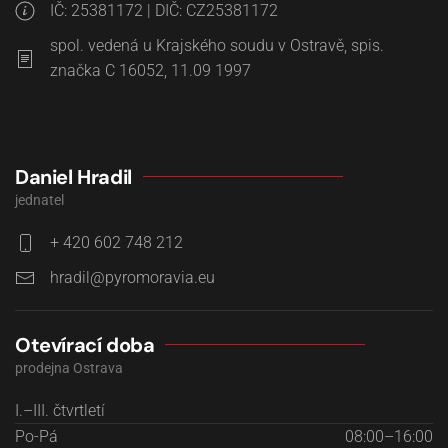
IČ: 25381172 | DIČ: CZ25381172
spol. vedená u Krajského soudu v Ostravě, spis.
značka C 16052, 11.09 1997
Daniel Hradil
jednatel
+ 420 602 748 212
hradil@pyromoravia.eu
Otevírací doba
prodejna Ostrava
I.–III. čtvrtletí
Po-Pá
08:00–16:00