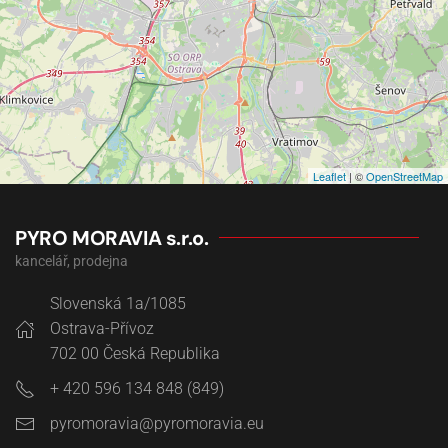
Leaflet
| ©
OpenStreetMap
PYRO MORAVIA s.r.o.
kancelář, prodejna
Slovenská 1a/1085
Ostrava-Přívoz
702 00
Česká Republika
+ 420 596 134 848 (849)
pyromoravia@pyromoravia.eu