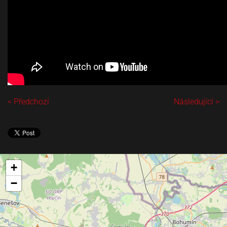
< Předchozí
Následující >
+
−