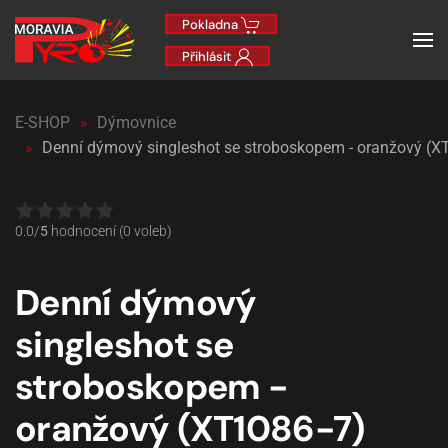
Pokladna
Přihlásit
E-SHOP
Dýmovnice
Denní dýmový singleshot se stroboskopem - oranžový (X
0.0/
5
hodnocení (0 voleb)
Denní dýmový
singleshot se
stroboskopem -
oranžový (XT1086-7)