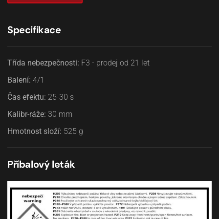
Specifikace
Třída nebezpečnosti:
F3 - prodej od 21 let
Balení:
4/1
Čas efektu:
25-30
s
Kalibr-ráže:
30
mm
Hmotnost složí:
525
g
Příbalový leták