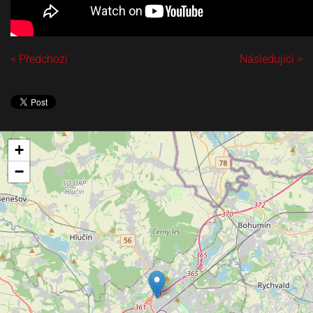
< Předchozí
Následující >
+
−