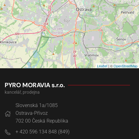
Leaflet
| ©
OpenStreetMap
PYRO MORAVIA s.r.o.
kancelář, prodejna
Slovenská 1a/1085
Ostrava-Přívoz
702 00
Česká Republika
+ 420 596 134 848 (849)