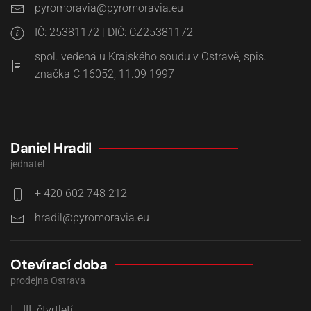
IČ: 25381172 | DIČ: CZ25381172
spol. vedená u Krajského soudu v Ostravě, spis.
značka C 16052, 11.09 1997
Daniel Hradil
jednatel
+ 420 602 748 212
Otevírací doba
prodejna Ostrava
I.–III. čtvrtletí