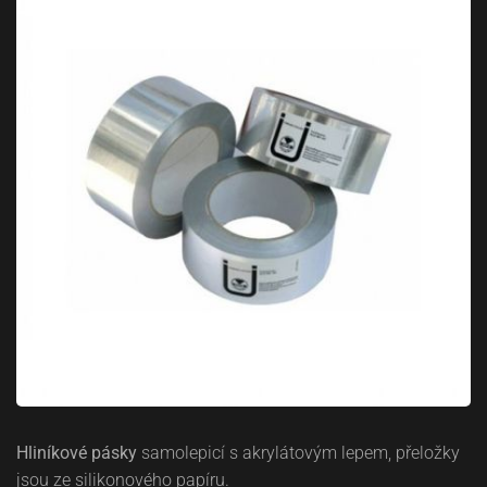
Hliníkové pásky
samolepicí s akrylátovým lepem, přeložky
jsou ze silikonového papíru.