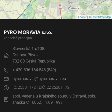
Leaflet
| ©
OpenStreetMap
PYRO MORAVIA s.r.o.
kancelář, prodejna
Slovenská 1a/1085
Ostrava-Přívoz
702 00
Česká Republika
+ 420 596 134 848 (849)
IČ: 25381172 | DIČ: CZ25381172
spol. vedená u Krajského soudu v Ostravě, spis.
značka C 16052, 11.09 1997