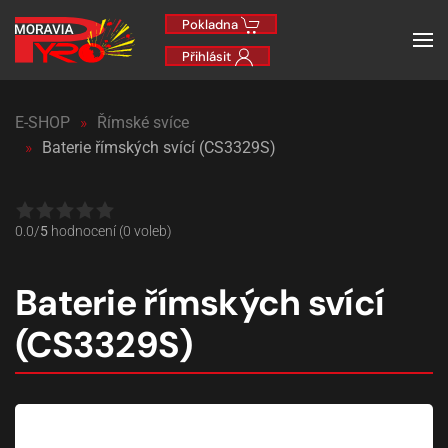
Pokladna
Přihlásit
E-SHOP
Římské svíce
Baterie římských svící (CS3329S)
0.0/
5
hodnocení (0 voleb)
Baterie římských svící
(CS3329S)