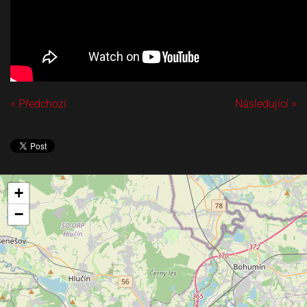
< Předchozí
Následující >
+
−