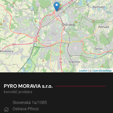
Leaflet
| ©
OpenStreetMap
PYRO MORAVIA s.r.o.
kancelář, prodejna
Slovenská 1a/1085
Ostrava-Přívoz