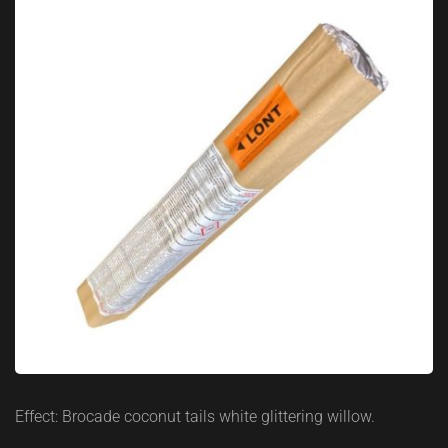
Effect: Brocade coconut tails white glittering willow.