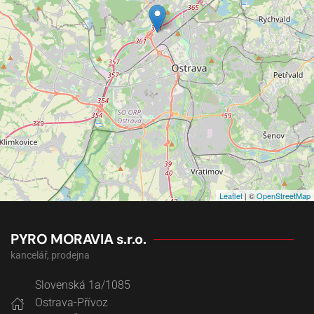
Leaflet
| ©
OpenStreetMap
PYRO MORAVIA s.r.o.
kancelář, prodejna
Slovenská 1a/1085
Ostrava-Přívoz