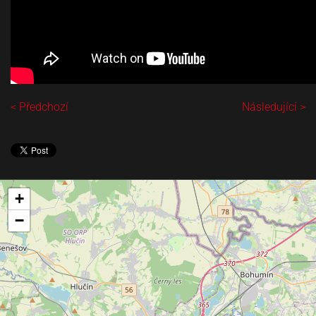
< Předchozí
Následující >
+
−