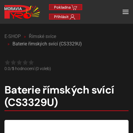
Pokladna
Přihlásit
E-SHOP
Římské svíce
Baterie římských svící (CS3329U)
0.0/
5
hodnocení (0 voleb)
Baterie římských svící
(CS3329U)