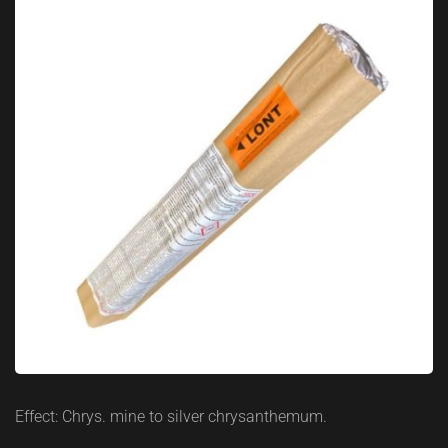
Effect: Chrys. mine to silver chrysanthemum.