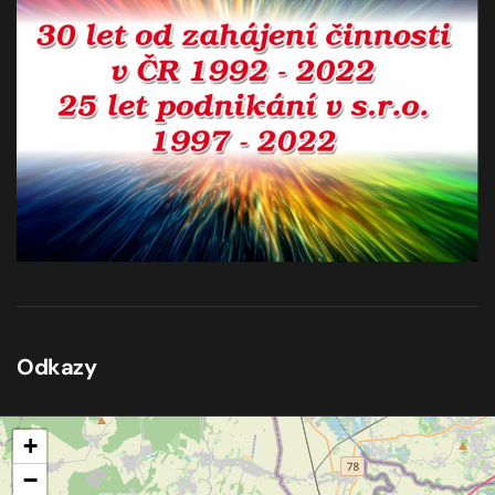
Odkazy
+
−