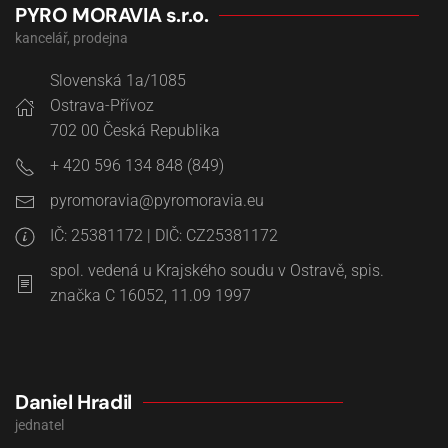
PYRO MORAVIA s.r.o.
kancelář, prodejna
Slovenská 1a/1085
Ostrava-Přívoz
702 00
Česká Republika
+ 420 596 134 848 (849)
pyromoravia@pyromoravia.eu
IČ: 25381172 | DIČ: CZ25381172
spol. vedená u Krajského soudu v Ostravě, spis.
značka C 16052, 11.09 1997
Daniel Hradil
jednatel