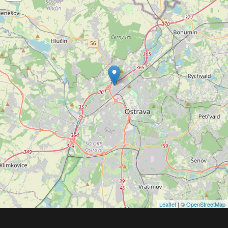
Leaflet
| ©
OpenStreetMap