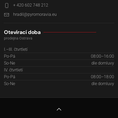
+ 420 602 748 212
hradil@pyromoravia.eu
Otevírací doba
prodejna Ostrava
I.–III. čtvrtletí
Po-Pá
08:00–16:00
So-Ne
dle domluvy
IV. čtvrtletí
Po-Pá
08:00–18:00
So-Ne
dle domluvy