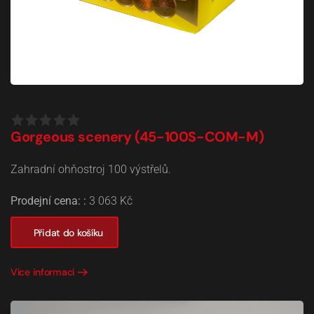
Gorgeous scenery (45-100S-COM-M)
Zahradní ohňostroj 100 výstřelů.
Prodejní cena: :
3 063 Kč
Přidat do košíku
Více informací