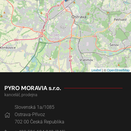
Leaflet
| ©
OpenStreetMap
PYRO MORAVIA s.r.o.
kancelář, prodejna
Slovenská 1a/1085
Ostrava-Přívoz
702 00
Česká Republika