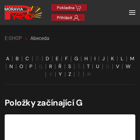
Pokladna
Přihlásit
E-SHOP
Abeceda
A
B
C
Č
D
E
F
G
H
I
J
K
L
M
N
O
P
Q
R
Ř
S
Š
T
U
Ú
V
W
X
Y
Z
Ž
#
Položky začínající G