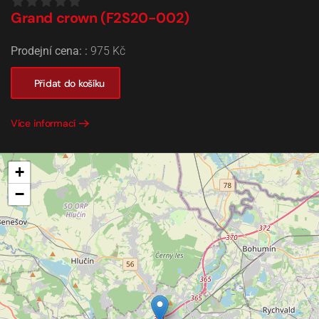
Grand crown (F2S20-002)
Prodejní cena: :
975 Kč
Přidat do košíku
Více informací
+
−