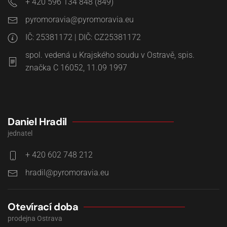
+ 420 596 134 848 (849)
IČ: 25381172 | DIČ: CZ25381172
spol. vedená u Krajského soudu v Ostravě, spis.
značka C 16052, 11.09 1997
Daniel Hradil
jednatel
+ 420 602 748 212
Otevírací doba
prodejna Ostrava