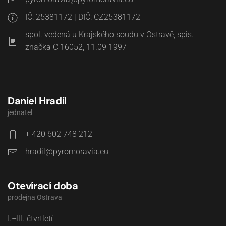
IČ: 25381172 | DIČ: CZ25381172
spol. vedená u Krajského soudu v Ostravě, spis.
značka C 16052, 11.09 1997
Daniel Hradil
jednatel
+ 420 602 748 212
Otevírací doba
prodejna Ostrava
I.–III. čtvrtletí