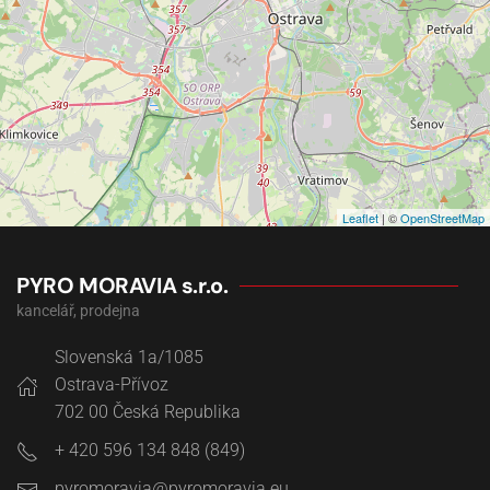
Leaflet
| ©
OpenStreetMap
PYRO MORAVIA s.r.o.
kancelář, prodejna
Slovenská 1a/1085
Ostrava-Přívoz
702 00
Česká Republika
+ 420 596 134 848 (849)