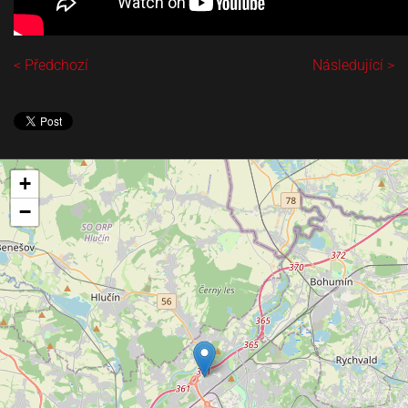
< Předchozí
Následující >
+
−