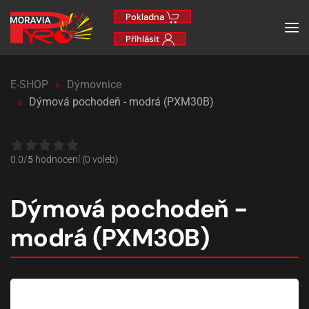
Pokladna
Přihlásit
E-SHOP
Dýmovnice
Dýmová pochodeň - modrá (PXM30B)
0.0/
5
hodnocení (0 voleb)
Dýmová pochodeň -
modrá (PXM30B)