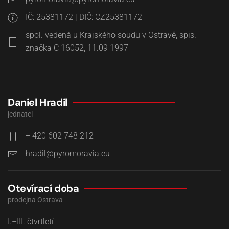
IČ: 25381172 | DIČ: CZ25381172
spol. vedená u Krajského soudu v Ostravě, spis.
značka C 16052, 11.09 1997
Daniel Hradil
jednatel
+ 420 602 748 212
Otevírací doba
prodejna Ostrava
I.–III. čtvrtletí