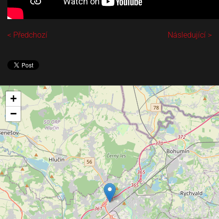
< Předchozí
Následující >
+
−