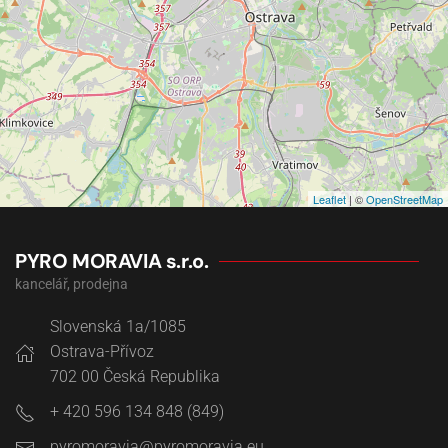
Leaflet
| ©
OpenStreetMap
PYRO MORAVIA s.r.o.
kancelář, prodejna
Slovenská 1a/1085
Ostrava-Přívoz
702 00
Česká Republika
+ 420 596 134 848 (849)