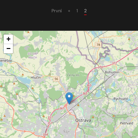
První
«
1
2
+
−