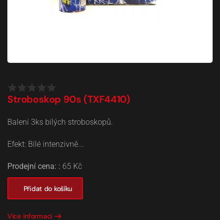
Stroboskop 90s (TXF4410)
Balení 3ks bílých stroboskopů.
Efekt: Bílé intenzivně...
Prodejní cena: :
65 Kč
Přidat do košíku
Více informací