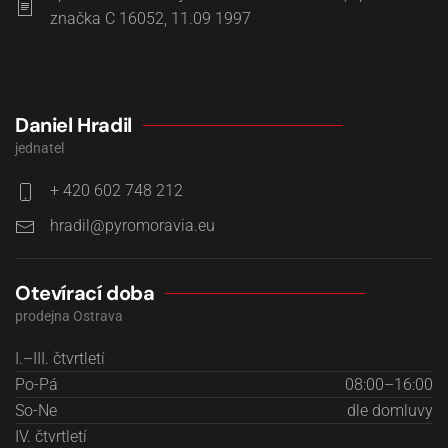
značka C 16052, 11.09 1997
Daniel Hradil
jednatel
+ 420 602 748 212
Otevírací doba
prodejna Ostrava
I.–III. čtvrtletí
Po-Pá
08:00–16:00
So-Ne
dle domluvy
IV. čtvrtletí