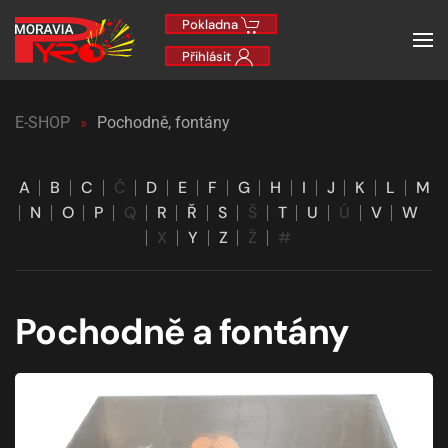
Pokladna
Přihlásit
E-SHOP
Pochodně, fontány
A
B
C
Č
D
E
F
G
H
I
J
K
L
M
N
O
P
Q
R
Ř
S
Š
T
U
Ú
V
W
X
Y
Z
Ž
#
Pochodně a fontány