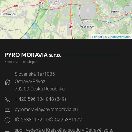
Leaflet
| ©
OpenStreetMap
PYRO MORAVIA s.r.o.
kancelář, prodejna
Slovenská 1a/1085
Ostrava-Přívoz
702 00
Česká Republika
+ 420 596 134 848 (849)
IČ: 25381172 | DIČ: CZ25381172
spol. vedená u Krajského soudu v Ostravě, spis.