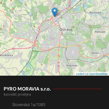
Leaflet
| ©
OpenStreetMap
PYRO MORAVIA s.r.o.
kancelář, prodejna
Slovenská 1a/1085