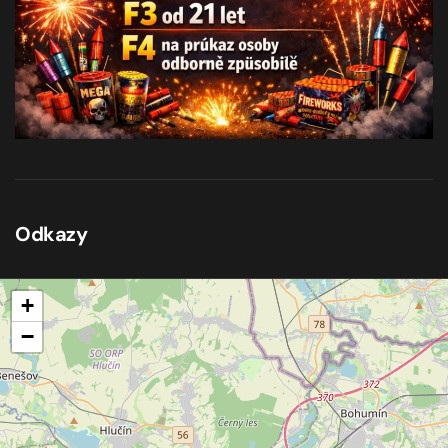
Odkazy
+
−