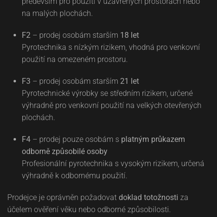
především pro použití v uzavřených prostorách nebo
na malých plochách.
F2
– prodej osobám starším
18 let
Pyrotechnika s nízkým rizikem, vhodná pro venkovní
použití na omezeném prostoru.
F3
– prodej osobám starším
21 let
Pyrotechnické výrobky se středním rizikem, určené
výhradně pro venkovní použití na velkých otevřených
plochách.
F4
– prodej pouze osobám s
platným průkazem
odborně způsobilé osoby
Profesionální pyrotechnika s vysokým rizikem, určená
výhradně k odbornému použití.
Prodejce je oprávněn požadovat
doklad totožnosti
za
účelem ověření věku nebo odborné způsobilosti.