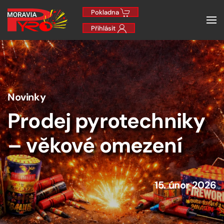
Pokladna
Přihlásit
Novinky
Prodej pyrotechniky
– věkové omezení
15. únor 2026