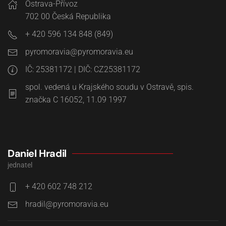
Ostrava-Přívoz
702 00
Česká Republika
+ 420 596 134 848 (849)
pyromoravia@pyromoravia.eu
IČ: 25381172 | DIČ: CZ25381172
spol. vedená u Krajského soudu v Ostravě, spis.
značka C 16052, 11.09 1997
Daniel Hradil
jednatel
+ 420 602 748 212
hradil@pyromoravia.eu